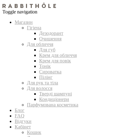
Toggle navigation
Магазин
Гігіена
Дезодорант
Очищення
Для обличчя
Для губ
Крем для обличчя
Крем для повік
Тонік
Сироватка
Пілінг
Для рук та тіла
Для волосся
Тверді шампуні
Кондиціонери
Парфумована косметика
Блог
FAQ
Відгуки
Кабінет
Кошик