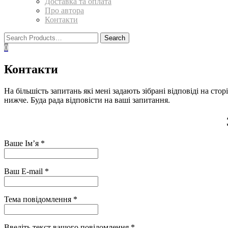
Доставка та оплата
Про автора
Контакти
0
Контакти
На більшість запитань які мені задають зібрані відповіді на стор
нижче. Буда рада відповісти на ваші запитання.
Ваше Ім’я
*
Ваш E-mail
*
Тема повідомлення
*
Введіть текст вашого повідомлення
*