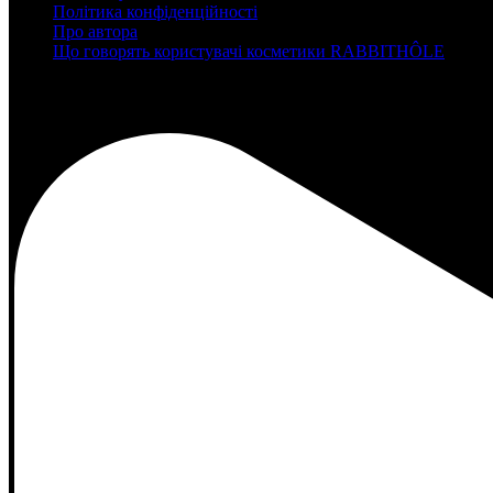
Політика конфіденційності
Про автора
Що говорять користувачі косметики RABBITHÔLE
instagram