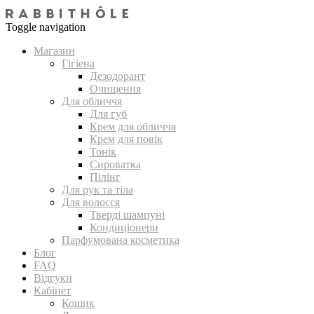
Toggle navigation
Магазин
Гігіена
Дезодорант
Очищення
Для обличчя
Для губ
Крем для обличчя
Крем для повік
Тонік
Сироватка
Пілінг
Для рук та тіла
Для волосся
Тверді шампуні
Кондиціонери
Парфумована косметика
Блог
FAQ
Відгуки
Кабінет
Кошик