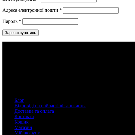
Адреса електронної пошти
*
Пароль
*
Зареєструватись
Філософія RABBITHÔLE
RABBITHOLE Ethical Beauty — український бренд авторської ет
Всі складники виключно веганські, сертифіковані, не шкодять д
Сторінки
Блог
Відповіді на найчастіші запитання
Доставка та оплата
Контакти
Кошик
Магазин
Мій аккаунт