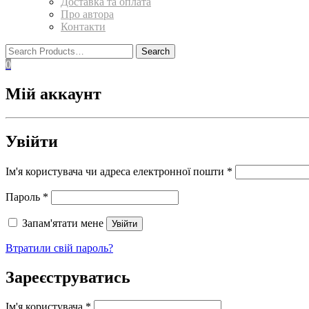
Доставка та оплата
Про автора
Контакти
0
Мій аккаунт
Увійти
Ім'я користувача чи адреса електронної пошти
*
Пароль
*
Запам'ятати мене
Увійти
Втратили свій пароль?
Зареєструватись
Ім'я користувача
*