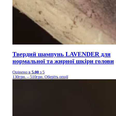
Твердий шампунь LAVENDER для
нормальної та жирної шкіри голови
Оцінено в
5.00
з 5
130
грн.
–
510
грн.
Оберіть опції