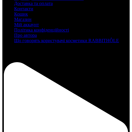
Доставка та оплата
Контакти
Кошик
Магазин
Мій аккаунт
Політика конфіденційності
Про автора
Що говорять користувачі косметики RABBITHÔLE
instagram