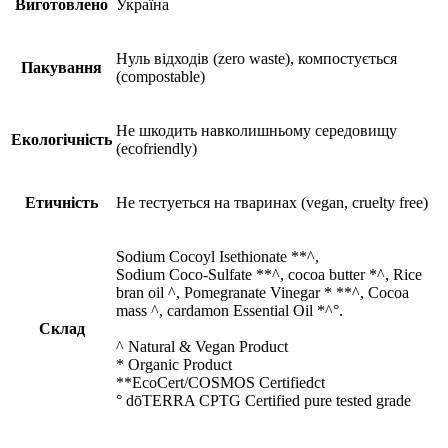
Виготовлено
Україна
Нуль відходів (zero waste), компостується
Пакування
(compostable)
Не шкодить навколишньому середовищу
Екологічність
(ecofriendly)
Етичність
Не тестуеться на тваринах (vegan, cruelty free)
Sodium Cocoyl Isethionate **^,
Sodium Coco-Sulfate **^, cocoa butter *^, Rice
bran oil ^, Pomegranate Vinegar * **^, Cocoa
mass ^, cardamon Essential Oil *^°.
Склад
^ Natural & Vegan Product
* Organic Product
**EcoCert/COSMOS Certifiedct
° dōTERRA CPTG Certified pure tested grade