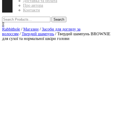
Доставка та оплата
Про автора
Контакти
0
Rabbithole
/
Магазин
/
Засоби для догляду за
волоссям
/
Твердий шампунь
/ Твердий шампунь BROWNIE
для сухої та нормальної шкіри голови