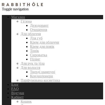
Toggle navigation
Магазин
Гігіена
Дезодорант
Очищення
Для обличчя
Для губ
Крем для обличчя
Крем для повік
Тонік
Сироватка
Пілінг
Для рук та тіла
Для волосся
Тверді шампуні
Кондиціонери
Парфумована косметика
Блог
FAQ
Відгуки
Кабінет
Кошик