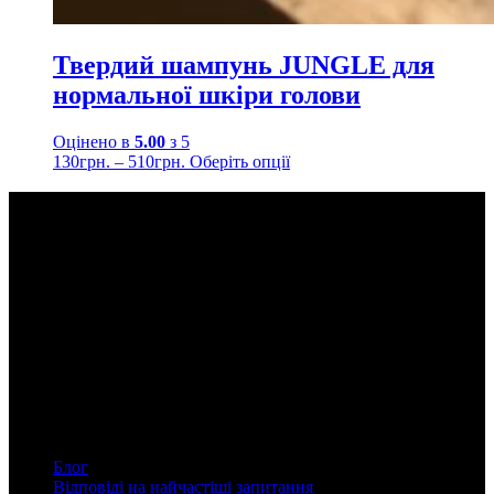
Твердий шампунь JUNGLE для
нормальної шкіри голови
Оцінено в
5.00
з 5
130
грн.
–
510
грн.
Оберіть опції
Філософія RABBITHÔLE
RABBITHOLE Ethical Beauty — український бренд авторської
етичної косметики, що підтримує концепцію мінімалізму та
скорочення відходів — Zero Waste.
Всі складники виключно веганські, сертифіковані, не шкодять
довкіллю та не тестуються на тваринах.
Сторінки
Блог
Відповіді на найчастіші запитання