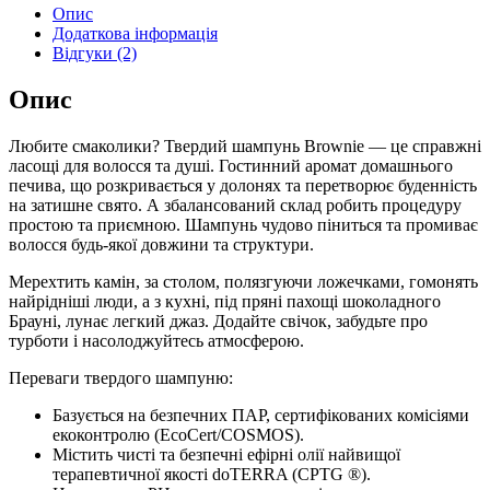
Опис
Додаткова інформація
Відгуки (2)
Опис
Любите смаколики? Твердий шампунь Brownie — це справжні
ласощі для волосся та душі. Гостинний аромат домашнього
печива, що розкривається у долонях та перетворює буденність
на затишне свято. А збалансований склад робить процедуру
простою та приємною. Шампунь чудово піниться та промиває
волосся будь-якої довжини та структури.
Мерехтить камін, за столом, полязгуючи ложечками, гомонять
найрідніші люди, а з кухні, під пряні пахощі шоколадного
Брауні, лунає легкий джаз. Додайте свічок, забудьте про
турботи і насолоджуйтесь атмосферою.
Переваги твердого шампуню:
Базується на безпечних ПАР, сертифікованих комісіями
екоконтролю (EcoCert/COSMOS).
Містить чисті та безпечні ефірні олії найвищої
терапевтичної якості doTERRA (CPTG ®).