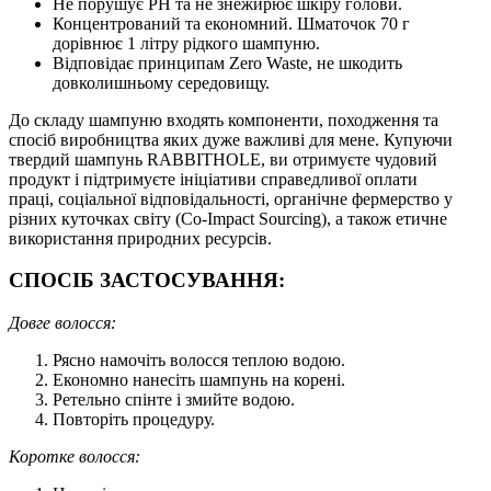
Не порушує РН та не знежирює шкіру голови.
Концентрований та економний. Шматочок 70 г
дорівнює 1 літру рідкого шампуню.
Відповідає принципам Zero Waste, не шкодить
довколишньому середовищу.
До складу шампуню входять компоненти, походження та
спосіб виробництва яких дуже важливі для мене. Купуючи
твердий шампунь RABBITHOLE, ви отримуєте чудовий
продукт і підтримуєте ініціативи справедливої оплати
праці, соціальної відповідальності, органічне фермерство у
різних куточках світу (Cо-Impact Sourcing), а також етичне
використання природних ресурсів.
СПОСІБ ЗАСТОСУВАННЯ:
Довге волосся:
Рясно намочіть волосся теплою водою.
Економно нанесіть шампунь на корені.
Ретельно спінте і змийте водою.
Повторіть процедуру.
Коротке волосся: