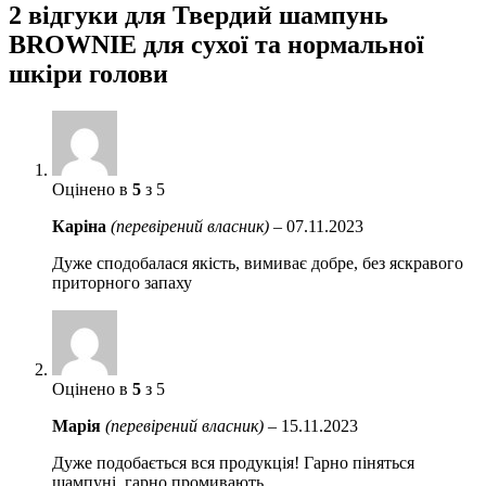
2 відгуки для
Твердий шампунь
BROWNIE для сухої та нормальної
шкіри голови
Оцінено в
5
з 5
Каріна
(перевірений власник)
–
07.11.2023
Дуже сподобалася якість, вимиває добре, без яскравого
приторного запаху
Оцінено в
5
з 5
Марія
(перевірений власник)
–
15.11.2023
Дуже подобається вся продукція! Гарно піняться
шампуні, гарно промивають.