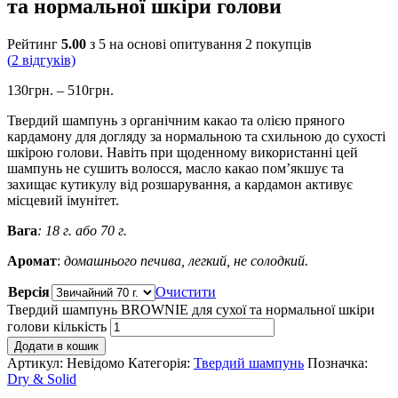
та нормальної шкіри голови
Рейтинг
5.00
з 5 на основі опитування
2
покупців
(
2
відгуків)
130
грн.
–
510
грн.
Твердий шампунь з органічним какао та олією пряного
кардамону для догляду за нормальною та схильною до сухості
шкірою голови. Навіть при щоденному використанні цей
шампунь не сушить волосся, масло какао пом’якшує та
захищає кутикулу від розшарування, а кардамон активує
місцевий імунітет.
Вага
:
18 г. або 70 г.
Аромат
:
домашнього печива, легкий, не солодкий.
Версія
Очистити
Твердий шампунь BROWNIE для сухої та нормальної шкіри
голови кількість
Додати в кошик
Артикул:
Невідомо
Категорія:
Твердий шампунь
Позначка:
Dry & Solid