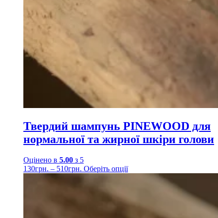
Твердий шампунь PINEWOOD для
нормальної та жирної шкіри голови
Оцінено в
5.00
з 5
130
грн.
–
510
грн.
Оберіть опції