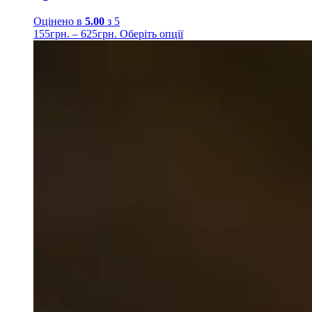
Оцінено в
5.00
з 5
155
грн.
–
625
грн.
Оберіть опції