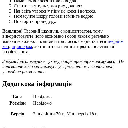
Намочіть волосся теплою водою,
Спінте шампунь у мокрих долонях,
Нанесіть утворену піну на корені волосся,
Помасуйте шкіру голови і змийте водою.
Повторіть процедуру.
Важливо!
Твердий шампунь є концентратом, тому
використовуйте його економно і обов’язково ретельно
змивайте водою. Після миття волосся, скористайтеся
твердим
кондиціонером
, аби зняти статичний заряд та полегшити
розчісування.
Зберігайте шампунь в сухому, добре провітрюваному місці. Не
тримайте вологий шампунь у герметичному контейнері,
уникайте розмокання.
Додаткова інформація
Вага
Невідомо
Розміри
Невідомо
Версія
Звичайний 70 г., Міні версія 18 г.